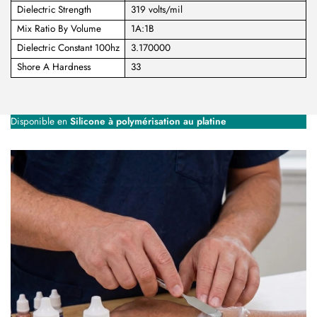
Dielectric Strength
319 volts/mil
Mix Ratio By Volume
1A:1B
Dielectric Constant 100hz
3.170000
Shore A Hardness
33
Disponible en
Silicone à polymérisation au platine