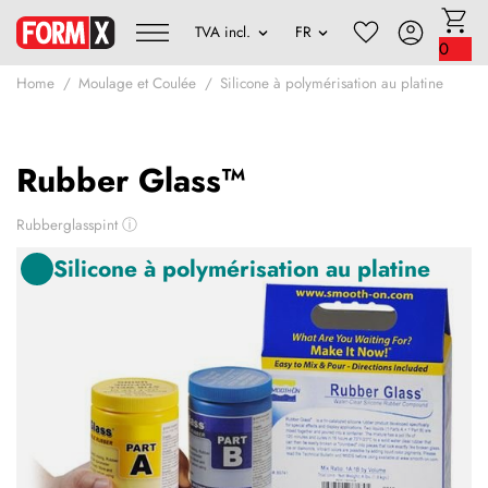
0
Home
Moulage et Coulée
Silicone à polymérisation au platine
Rubber Glass™
Rubberglasspint
ⓘ
Silicone à polymérisation au platine