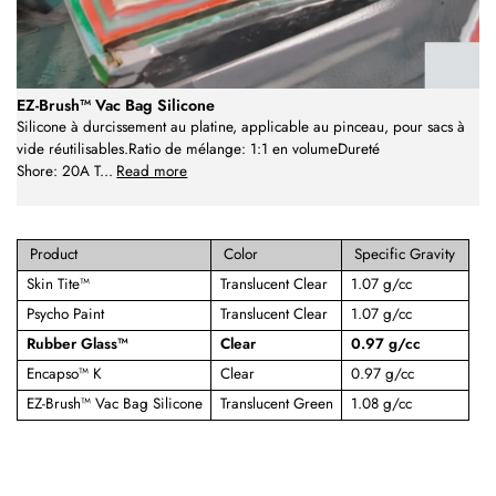
EZ-Brush™ Vac Bag Silicone
Silicone à durcissement au platine, applicable au pinceau, pour sacs à
vide réutilisables.Ratio de mélange: 1:1 en volumeDureté
Shore: 20A T
...
Read more
Product
Color
Specific Gravity
Skin Tite™
Translucent Clear
1.07 g/cc
Psycho Paint
Translucent Clear
1.07 g/cc
Rubber Glass™
Clear
0.97 g/cc
Encapso™ K
Clear
0.97 g/cc
EZ-Brush™ Vac Bag Silicone
Translucent Green
1.08 g/cc