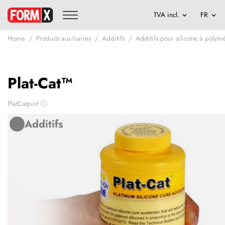
Home
Produits auxiliaires
Additifs
Additifs pour silicone à polymé
Plat-Cat™
PlatCatpint
ⓘ
Additifs