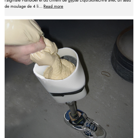
l'alginate HandGel et du ciment de gypse LiquiStoneLivré avec un seau
de moulage de 4 li
...
Read more