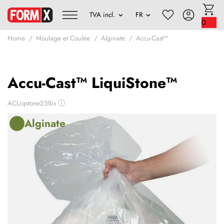
0
Home
Moulage et Coulée
Alginate
Accu-Cast™
Accu-Cast™ LiquiStone™
ACLiqstone25lbs
ⓘ
Alginate