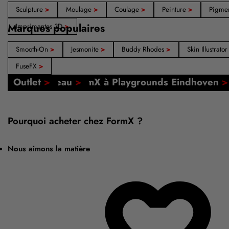
Sculpture
>
Moulage
>
Coulage
>
Peinture
>
Pigme
Marques populaires
Imprimantes 3D
>
Smooth-On
>
Jesmonite
>
Buddy Rhodes
>
Skin Illustrato
FuseFX
>
Nos boutiques : Amsterdam, Barcelone, Madri
Tutoriels en ligne
FormX Academy
Événement : FormX à Playgrounds Eindhoven
Carte-cadeau
Outlet
>
>
>
>
>
Pourquoi acheter chez FormX ?
Nous aimons la matière