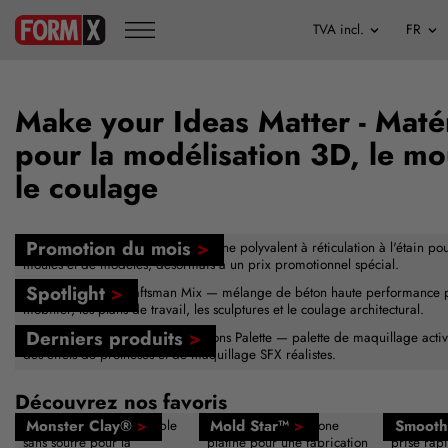
Make your Ideas Matter - Maté
pour la modélisation 3D, le mo
le coulage
Promotion du mois
>
FormSil 25 — caoutchouc de silicone polyvalent à réticulation à l'étain pou
moules et de modèles, désormais à un prix promotionnel spécial.
Spotlight
>
Buddy Rhodes™ Craftsman Mix — mélange de béton haute performance p
mobilier, les plans de travail, les sculptures et le coulage architectural.
Derniers produits
>
Nouveau — Skin Illustrator Creations Palette — palette de maquillage activ
des effets de prothèses et de maquillage SFX réalistes.
Découvrez nos favoris
Monster Clay®
>
Mold Star™
>
Smooth
Pâte à modeler réutilisable
Caoutchouc de silicone
Résine de
sans soufre pour la
platine pour une fabrication
prise rap