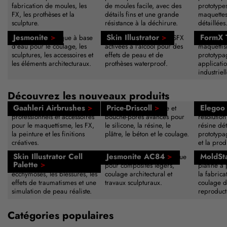
fabrication de moules, les
de moules facile, avec des
prototypes
FX, les prothèses et la
détails fins et une grande
maquettes
sculpture.
résistance à la déchirure.
détaillées
Jesmonite
>
Skin Illustrator
>
FormX 
Composite acrylique à base
Palettes de maquillage SFX
Outils de 
d'eau pour le coulage, les
activées à l'alcool pour des
maquettis
sculptures, les accessoires et
effets de peau et de
prototypa
les éléments architecturaux.
prothèses waterproof.
applicatio
industriell
Découvrez les nouveaux produits
Gaahleri Airbrushes
>
Price-Driscoll
>
Elegoo 
Systèmes d'aérographe
Agents de démoulage et
Impriman
professionnels et accessoires
bouche-pores avancés pour
résolution
pour le maquettisme, les FX,
le silicone, la résine, le
résine dét
la peinture et les finitions
plâtre, le béton et le coulage.
prototypa
créatives.
et la prod
Skin Illustrator Cell
Jesmonite AC84
>
MoldSt
Palette de maquillage activée
Système de résine acrylique
Caoutchou
Palette
>
à l'alcool pour les
pour composites légers,
platine à
ecchymoses, les blessures, les
coulage architectural et
la fabrica
effets de traumatismes et une
travaux sculpturaux.
coulage d
simulation de peau réaliste.
reproducti
Catégories populaires