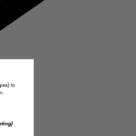
ies) to
n:
ting)