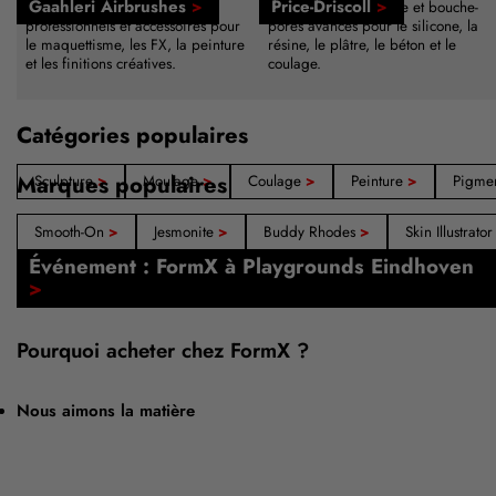
Gaahleri Airbrushes
>
Price-Driscoll
>
Systèmes d'aérographe
Agents de démoulage et bouche-
professionnels et accessoires pour
pores avancés pour le silicone, la
le maquettisme, les FX, la peinture
résine, le plâtre, le béton et le
et les finitions créatives.
coulage.
Catégories populaires
Marques populaires
Sculpture
>
Moulage
>
Coulage
>
Peinture
>
Pigme
Smooth-On
>
Jesmonite
>
Buddy Rhodes
>
Skin Illustrato
Nos boutiques : Amsterdam, Barcelone,
Événement : FormX à Playgrounds Eindhoven
Madrid
>
>
Pourquoi acheter chez FormX ?
Nous aimons la matière