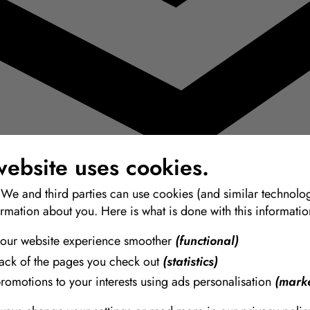
website uses cookies.
 We and third parties can use cookies (and similar technolog
ormation about you. Here is what is done with this informatio
our website experience smoother
(functional)
iaux de la plus haute qualité pour le modelage, le moulage et la coulée.
rack of the pages you check out
(statistics)
promotions to your interests using ads personalisation
(marke