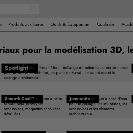
e
Produits auxiliaires
Outils & Équipement
Coulisses
Acad
iaux pour la modélisation 3D, l
Spotlight
>
Buddy Rhodes™ Craftsman Mix — mélange de béton haute performance
pour le GFRC, le mobilier, les plans de travail, les sculptures et le
coulage architectural.
Smooth-Cast™
>
Jesmonite
>
Résine de coulée uréthane à prise
Composite acrylique à base d'eau
rapide pour prototypes,
pour le coulage, les sculptures, les
accessoires, maquettes et coulées
accessoires et les éléments
détaillées.
architecturaux.