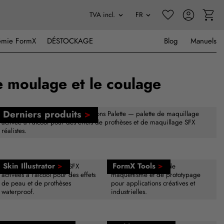
émie FormX
DÉSTOCKAGE
Blog
Manuels
e moulage et le coulage
Derniers produits
>
Nouveau — Skin Illustrator Creations Palette — palette de maquillage
activée à l'alcool pour des effets de prothèses et de maquillage SFX
réalistes.
Skin Illustrator
>
FormX Tools
>
Palettes de maquillage SFX
Outils de sculpture, de
activées à l'alcool pour des effets
maquettisme et de prototypage
de peau et de prothèses
pour applications créatives et
waterproof.
industrielles.