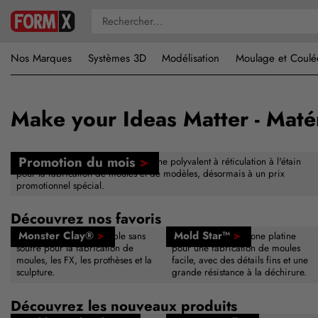
Nos Marques
Systèmes 3D
Modélisation
Moulage et Coulé
Make your Ideas Matter - Matér
Promotion du mois
>
FormSil 25 — caoutchouc de silicone polyvalent à réticulation à l'étain
pour la fabrication de moules et de modèles, désormais à un prix
promotionnel spécial.
Découvrez nos favoris
Monster Clay®
>
Mold Star™
>
Pâte à modeler réutilisable sans
Caoutchouc de silicone platine
soufre pour la fabrication de
pour une fabrication de moules
moules, les FX, les prothèses et la
facile, avec des détails fins et une
sculpture.
grande résistance à la déchirure.
Découvrez les nouveaux produits