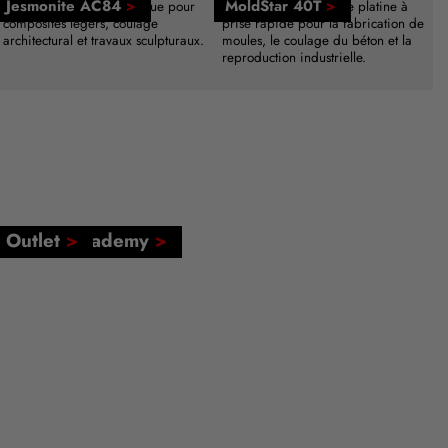
Jesmonite AC84
>
MoldStar 40T
>
Système de résine acrylique pour
Caoutchouc de silicone platine à
composites légers, coulage
prise rapide pour la fabrication de
architectural et travaux sculpturaux.
moules, le coulage du béton et la
reproduction industrielle.
FormX Academy
Outlet
>
>