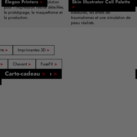
Elegoo Printers
>
Skin Illustrator Cell Palette
Imprimante 3D haute résolution
Palette de maquillage activée à
>
pour l'impression résine détaillée,
l'alcool pour les ecchymoses, les
le prototypage, le maquettisme et
blessures, les effets de
la production.
traumatismes et une simulation de
peau réaliste.
nts
>
Imprimantes 3D
>
r
>
Chavant
>
FuseFX
>
Tutoriels en ligne
Carte-cadeau
>
>