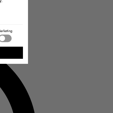
y
.
arketing