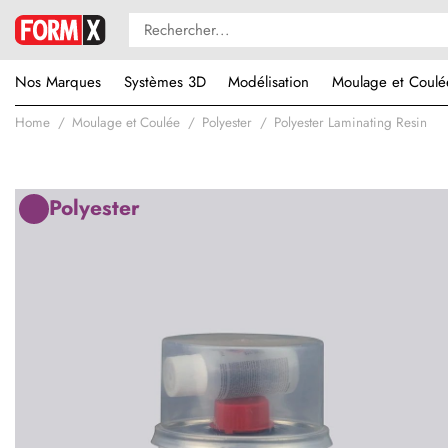
Nos Marques
Systèmes 3D
Modélisation
Moulage et Coulé
Home
Moulage et Coulée
Polyester
Polyester Laminating Resin
Polyester