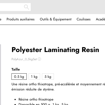
e
Produits auxiliaires
Outils & Équipement
Coulisses
Acad
Polyester Laminating Resin
PolyAzur_0,5kgSet
ⓘ
Taille
0.5 kg
1 kg
5 kg
Une résine ortho thixotrope, pré-accélérée et moyennement r
émission réduite de styrène.
Résine ortho thixotrope
Disponible en 500 g, 1 kg, 5 kg