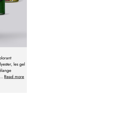
olorant
yester, les gel
mélange
...
Read more