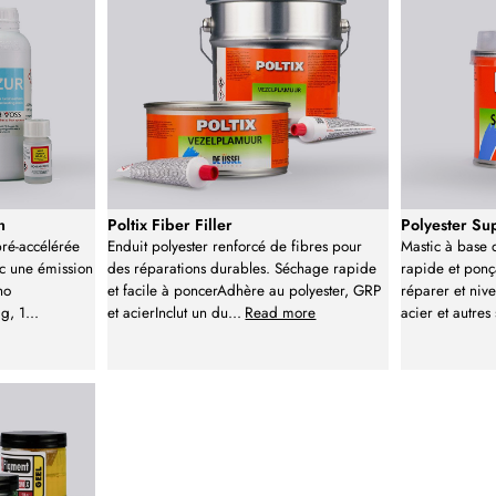
n
Poltix Fiber Filler
Polyester Su
pré-accélérée
Enduit polyester renforcé de fibres pour
Mastic à base 
c une émission
des réparations durables. Séchage rapide
rapide et ponç
ho
et facile à poncerAdhère au polyester, GRP
réparer et nive
g, 1
...
et acierInclut un du
...
Read more
acier et autres