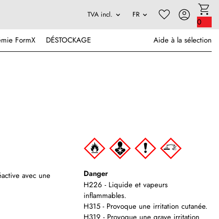
0
émie FormX
DÉSTOCKAGE
Aide à la sélection
Danger
éactive avec une
H226 - Liquide et vapeurs
inflammables.
H315 - Provoque une irritation cutanée.
H319 - Provoque une grave irritation