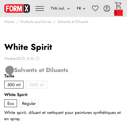
0
Home
Produits auxiliaires
Solvants et Diluants
White Spirit
WasbenECO_0,5L
ⓘ
Solvants et Diluants
Taille
500 ml
1000 ml
White Spirit
Eco
Regular
White spirit, diluant et nettoyant pour peintures synthétiques et
en spray.