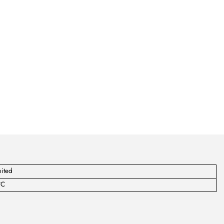
ited
°C