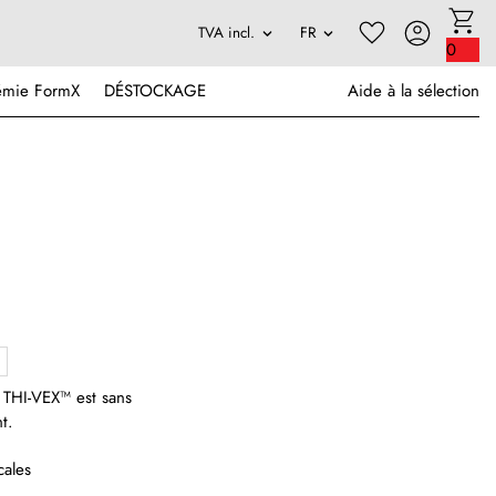
0
émie FormX
DÉSTOCKAGE
Aide à la sélection
.
THI-VEX™ est sans
t.
cales