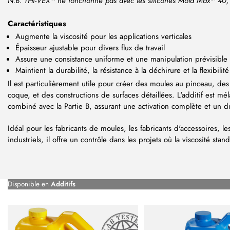
N.B. THI-VEX™ ne fonctionne pas avec les silicones Mold Max™ 40
Caractéristiques
Augmente la viscosité pour les applications verticales
Épaisseur ajustable pour divers flux de travail
Assure une consistance uniforme et une manipulation prévisible
Maintient la durabilité, la résistance à la déchirure et la flexibilité
Il est particulièrement utile pour créer des moules au pinceau, de
coque, et des constructions de surfaces détaillées. L'additif est mé
combiné avec la Partie B, assurant une activation complète et un 
Idéal pour les fabricants de moules, les fabricants d'accessoires, les a
industriels, il offre un contrôle dans les projets où la viscosité stan
Disponible en
Additifs