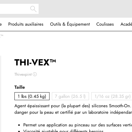
e
Produits auxiliaires
Outils & Équipement
Coulisses
Acad
X™
THI-VEX™
Thivexpint
ⓘ
Taille
1 lbs (0.45 kg)
7 gallon (26.5 l)
1/16 oz (28.35 gr)
Agent épaississant pour (la plupart des) silicones Smooth-On
danger pour la peau et certifié par un laboratoire indépendan
Permet une application au pinceau sur des surfaces verti
Viscosité ajustable pour différents besoins