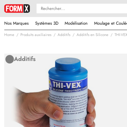
Nos Marques
Systèmes 3D
Modélisation
Moulage et Coulé
Home
Produits auxiliaires
Additifs
Additifs en Silicone
THI-VE
Additifs