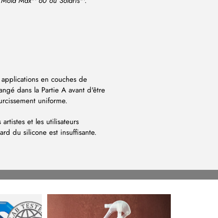
, Mold Max™ 60 ou Solaris™.
s applications en couches de
langé dans la Partie A avant d'être
durcissement uniforme.
rtistes et les utilisateurs
dard du silicone est insuffisante.