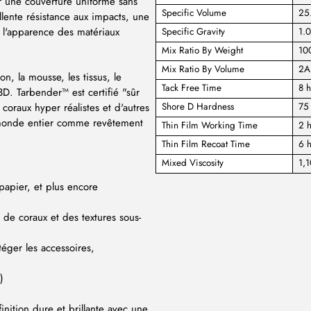
r une couverture uniforme sans
Specific Volume
25.
llente résistance aux impacts, une
e l'apparence des matériaux
Specific Gravity
1.
Mix Ratio By Weight
10
Mix Ratio By Volume
2A
n, la mousse, les tissus, le
Tack Free Time
8 h
3D. Tarbender™ est certifié "sûr
coraux hyper réalistes et d'autres
Shore D Hardness
75
u monde entier comme revêtement
Thin Film Working Time
2 h
Thin Film Recoat Time
6 h
Mixed Viscosity
1,1
papier, et plus encore
s de coraux et des textures sous-
téger les accessoires,
)
nition dure et brillante avec une