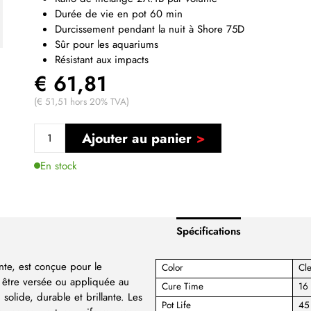
Durée de vie en pot 60 min
Durcissement pendant la nuit à Shore 75D
Sûr pour les aquariums
Résistant aux impacts
€ 61,81
(€ 51,51 hors 20% TVA)
Ajouter au panier
En stock
Spécifications
ente, est conçue pour le
Color
Cl
ut être versée ou appliquée au
Cure Time
16 
olide, durable et brillante. Les
Pot Life
45