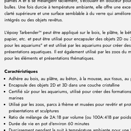
parties A et B se mélangent facilement, s'écoulant en douceur pou
bulles. Une fois durcie à température ambiante, elle offre une exce
clarté supérieure et une surface semblable à du verre qui amélior
intégrés ou des objets revêtus.
L'époxy Tarbender™ peut être appliqué sur le bois, le plâtre, le béto
papier, etc. et peut être utilisé pour encapsuler des objets 2D ou 
pour les aquariums" et est utilisé par les aquariums pour créer des 
présentations aquatiques. Il est également utilisé par les zoos d
pour les éléments et présentations thématiques.
Caractéristiques
Adhère au bois, au plâtre, au béton, à la mousse, aux tissus, au 
Encapsule des objets 2D et 3D dans une couche cristalline
Certifié sûr pour les aquariums, utilisé pour créer des formation
marines
Utilisé par les zoos, parcs à thème et musées pour revêtir et pro
présentations et sculptures
Ratio de mélange de 2A:1B par volume (ou 100A:41B par poids
Durée de vie en pot d'environ 60 minutes
Durcissement pendant la nuit à température ambiante pour une fi