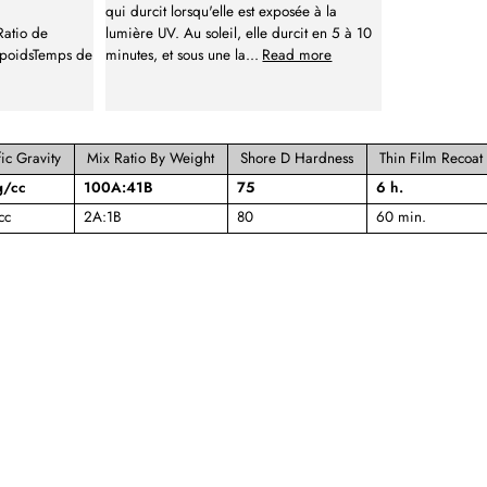
qui durcit lorsqu'elle est exposée à la
Ratio de
lumière UV. Au soleil, elle durcit en 5 à 10
/poidsTemps de
minutes, et sous une la
...
Read more
ic Gravity
Mix Ratio By Weight
Shore D Hardness
Thin Film Recoat
g/cc
100A:41B
75
6 h.
cc
2A:1B
80
60 min.