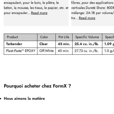
encapsulant, pour le bois, le plâtre, le
fibres, pour des applications
béton, la mousse, les tissus, le papier, etc. et
verticales.Dureté Shore: 80D
pour encapsuler
...
Read more
mélange: 2A:1B par volume
tra
...
Read more
Product
Color
Pot Life
Specific Volume
Specif
Tarbender
Clear
45 min.
25.4 cu. in./lb.
1.09 
Plasti-Paste™ EPOXY
Off-White
40 min.
27.73 cu. in./lb.
1.0 g/
Pourquoi acheter chez FormX ?
Nous aimons la matière