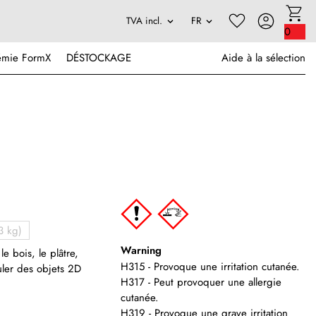
0
émie FormX
DÉSTOCKAGE
Aide à la sélection
3 kg)
Warning
e bois, le plâtre,
H315 - Provoque une irritation cutanée.
suler des objets 2D
H317 - Peut provoquer une allergie
cutanée.
H319 - Provoque une grave irritation