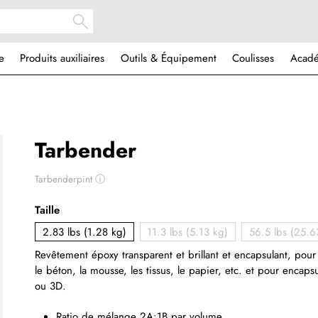
e
Produits auxiliaires
Outils & Équipement
Coulisses
Acad
Tarbender
Tarbenderpint
ⓘ
Taille
2.83 lbs (1.28 kg)
11.3 lbs (5.13 kg)
56.5 lbs (25.6
Revêtement époxy transparent et brillant et encapsulant, pour l
le béton, la mousse, les tissus, le papier, etc. et pour encap
ou 3D.
Ratio de mélange 2A:1B par volume