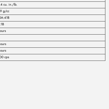
4 cu. in./lb.
09 g/cc
0A:41B
:1B
ours
ours
ours
00 cps