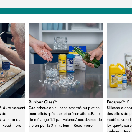
Rubber Glass™
Encapso™ K
 à durcissement
Caoutchouc de silicone catalysé au platine
Silicone d'enc
s de
pour effets spéciaux et présentations.Ratio
des effets de p
à la main ou
de mélange 1:1 par volume/poidsDurée de
modèle.Non d
..
Read more
vie en pot 120 min, tem
...
Read more
toxiqueAppare
mélang
...
Rea