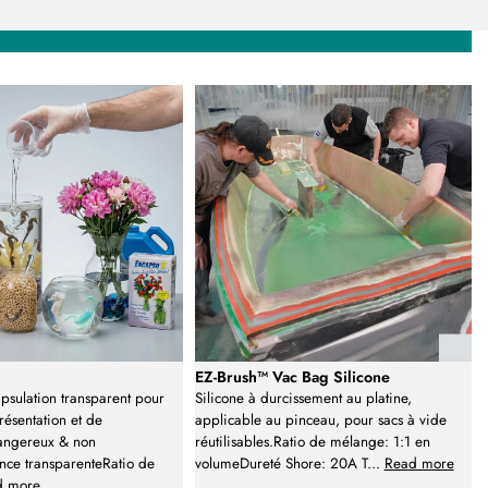
EZ-Brush™ Vac Bag Silicone
apsulation transparent pour
Silicone à durcissement au platine,
résentation et de
applicable au pinceau, pour sacs à vide
angereux & non
réutilisables.Ratio de mélange: 1:1 en
nce transparenteRatio de
volumeDureté Shore: 20A T
...
Read more
d more