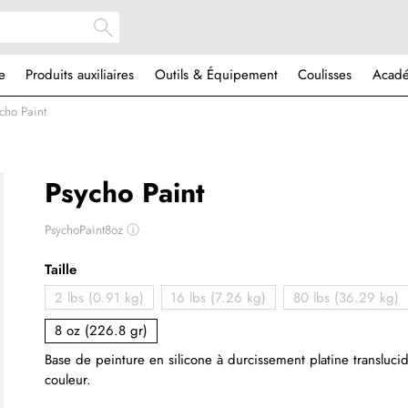
e
Produits auxiliaires
Outils & Équipement
Coulisses
Acad
cho Paint
Psycho Paint
PsychoPaint8oz
ⓘ
Taille
2 lbs (0.91 kg)
16 lbs (7.26 kg)
80 lbs (36.29 kg)
8 oz (226.8 gr)
Base de peinture en silicone à durcissement platine transluci
couleur.