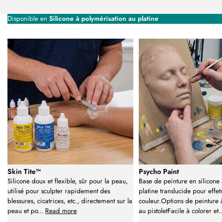
Disponible en
Silicone à polymérisation au platine
Skin Tite™
Psycho Paint
Silicone doux et flexible, sûr pour la peau,
Base de peinture en silicone
utilisé pour sculpter rapidement des
platine translucide pour effet
blessures, cicatrices, etc., directement sur la
couleur.Options de peinture 
peau et po
...
Read more
au pistoletFacile à colorer et
.