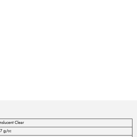
nslucent Clear
7 g/cc