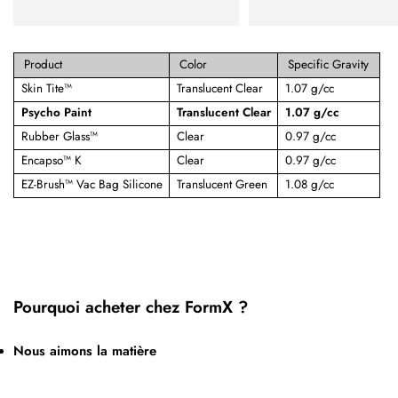
Product
Color
Specific Gravity
Skin Tite™
Translucent Clear
1.07 g/cc
Psycho Paint
Translucent Clear
1.07 g/cc
Rubber Glass™
Clear
0.97 g/cc
Encapso™ K
Clear
0.97 g/cc
EZ-Brush™ Vac Bag Silicone
Translucent Green
1.08 g/cc
Pourquoi acheter chez FormX ?
Nous aimons la matière