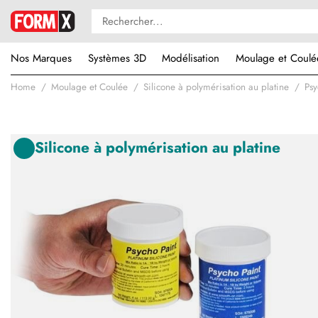
Nos Marques
Systèmes 3D
Modélisation
Moulage et Coulé
Home
Moulage et Coulée
Silicone à polymérisation au platine
Psy
Silicone à polymérisation au platine