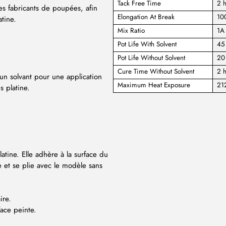
Tack Free Time
2 h
 les fabricants de poupées, afin
Elongation At Break
10
atine.
Mix Ratio
1A 
Pot Life With Solvent
45 
Pot Life Without Solvent
20
Cure Time Without Solvent
2 h
 un solvant pour une application
Maximum Heat Exposure
21
s platine.
tine. Elle adhère à la surface du
e et se plie avec le modèle sans
ire.
face peinte.