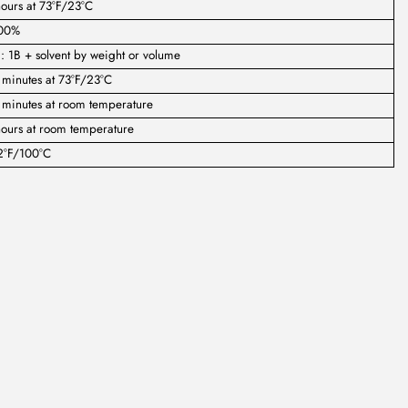
ours at 73°F/23°C
00%
: 1B + solvent by weight or volume
minutes at 73°F/23°C
 minutes at room temperature
ours at room temperature
2°F/100°C