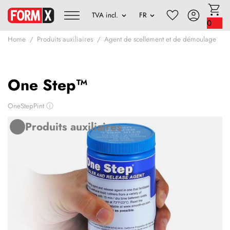
0
Home
Produits auxiliaires
Agent de scellement et de démoulage
One Step™
OneStepPint
ⓘ
Produits auxiliaires