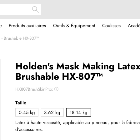
e
Produits auxiliaires
Outils & Équipement
Coulisses
Acad
x - Brushable HX-807™
Holden's Mask Making Latex
Brushable HX-807™
HX807BrushSkinPrxx
ⓘ
Taille
0.45 kg
3.62 kg
18.14 kg
Latex à haute viscosité, applicable au pinceau, pour la fabri
d'accessoires.