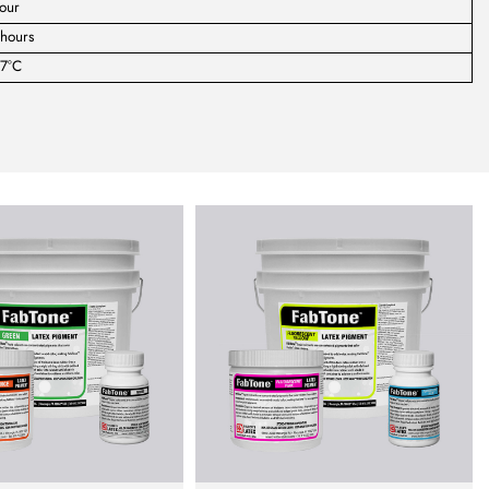
our
hours
.7°C