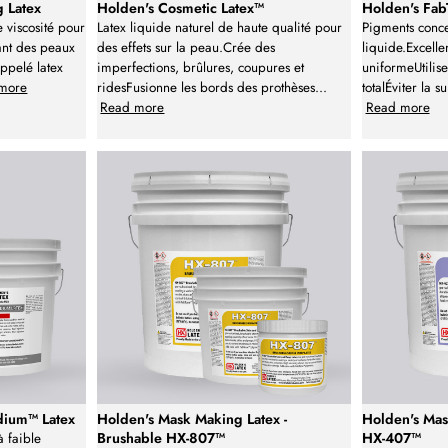
 Latex
Holden's Cosmetic Latex™
Holden's Fa
e viscosité pour
Latex liquide naturel de haute qualité pour
Pigments conce
ant des peaux
des effets sur la peau.Crée des
liquide.Excelle
appelé latex
imperfections, brûlures, coupures et
uniformeUtilis
more
ridesFusionne les bords des prothèses
...
totalÉviter la 
Read more
Read more
dium™ Latex
Holden's Mask Making Latex -
Holden's Mas
Brushable HX-807™
HX-407™
à faible