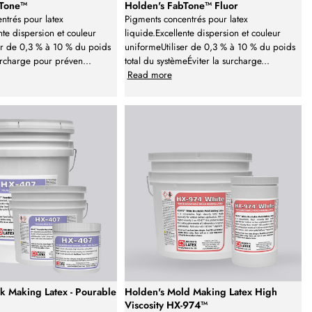
bTone™
Holden's FabTone™ Fluor
ntrés pour latex
Pigments concentrés pour latex
nte dispersion et couleur
liquide.Excellente dispersion et couleur
er de 0,3 % à 10 % du poids
uniformeUtiliser de 0,3 % à 10 % du poids
surcharge pour préven
...
total du systèmeÉviter la surcharge
...
Read more
k Making Latex - Pourable
Holden's Mold Making Latex High
Viscosity HX-974™