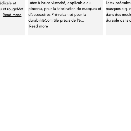
Latex à haute viscosité, applicable au
Latex pré-vulca
édicale et
pinceau, pour la fabrication de masques et
masques c.q. c
eu et rougeMet
d'accessoires.Pré-vulcanisé pour la
dans des moul
..
Read more
durabilitéContrôle précis de l'é
...
durable dans 
Read more