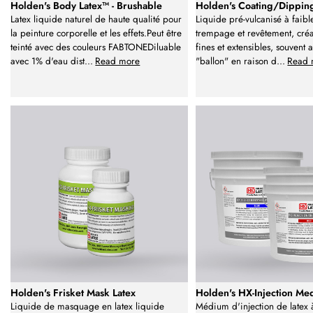
Holden's Body Latex™ - Brushable
Holden's Coating/Dipping
Latex liquide naturel de haute qualité pour
Liquide pré-vulcanisé à faibl
la peinture corporelle et les effets.Peut être
trempage et revêtement, cré
teinté avec des couleurs FABTONEDiluable
fines et extensibles, souvent 
avec 1% d'eau dist
...
Read more
"ballon" en raison d
...
Read 
Holden's Frisket Mask Latex
Holden's HX-Injection Me
Liquide de masquage en latex liquide
Médium d'injection de latex 