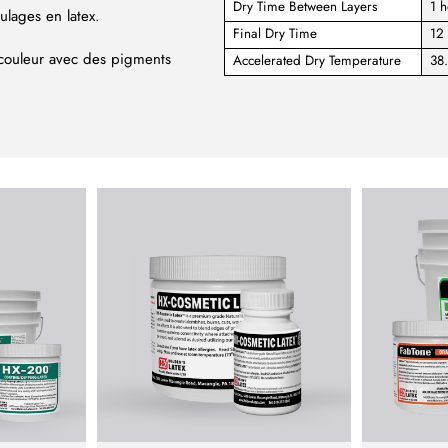
Dry Time Between Layers
1 h
oulages en latex.
Final Dry Time
12 
a couleur avec des pigments
Accelerated Dry Temperature
38