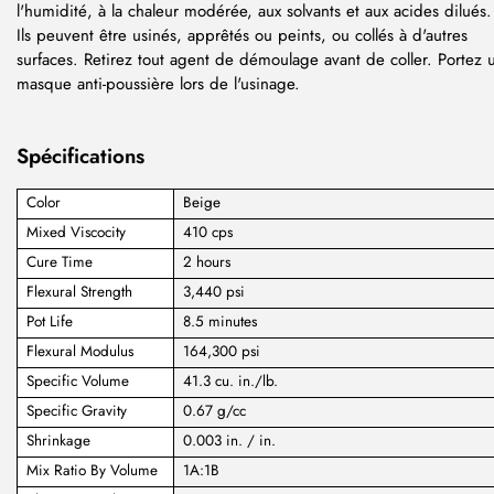
l'humidité, à la chaleur modérée, aux solvants et aux acides dilués.
Ils peuvent être usinés, apprêtés ou peints, ou collés à d'autres
surfaces. Retirez tout agent de démoulage avant de coller. Portez 
masque anti-poussière lors de l'usinage.
Spécifications
Color
Beige
Mixed Viscocity
410 cps
Cure Time
2 hours
Flexural Strength
3,440 psi
Pot Life
8.5 minutes
Flexural Modulus
164,300 psi
Specific Volume
41.3 cu. in./lb.
Specific Gravity
0.67 g/cc
Shrinkage
0.003 in. / in.
Mix Ratio By Volume
1A:1B