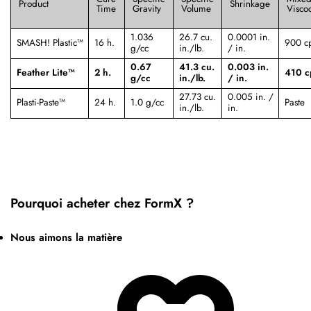
Product
Shrinkage
Time
Gravity
Volume
Viscoc
1.036
26.7 cu.
0.0001 in.
SMASH! Plastic™
16 h.
900 c
g/cc
in./lb.
/ in.
0.67
41.3 cu.
0.003 in.
Feather Lite™
2 h.
410 c
g/cc
in./lb.
/ in.
27.73 cu.
0.005 in. /
Plasti-Paste™
24 h.
1.0 g/cc
Paste
in./lb.
in.
Pourquoi acheter chez FormX ?
Nous aimons la matière