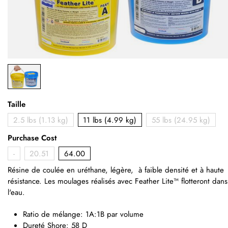
Taille
2.5 lbs (1.13 kg)
11 lbs (4.99 kg)
55 lbs (24.95 kg)
Purchase Cost
-
20.51
64.00
Résine de coulée en uréthane, légère,
à faible densité
et
à haute
résistance. Les moulages réalisés avec Feather Lite™ flotteront dans
l'eau.
Ratio de mélange: 1A:1B par volume
Dureté Shore: 58 D