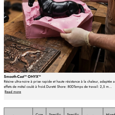
Smooth-Cast™ ONYX™
Résine ultra-noire à prise rapide et haute résistance à la chaleur, adaptée 
effets de métal coulé à froid.Dureté Shore: 80DTemps de travail: 2,5 m
...
Read more
Cure
Specific
Specific
Mixe