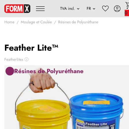
0
Home
Moulage et Coulée
Résines de Polyuréthane
Feather Lite™
Featherlitex
ⓘ
Résines de Polyuréthane