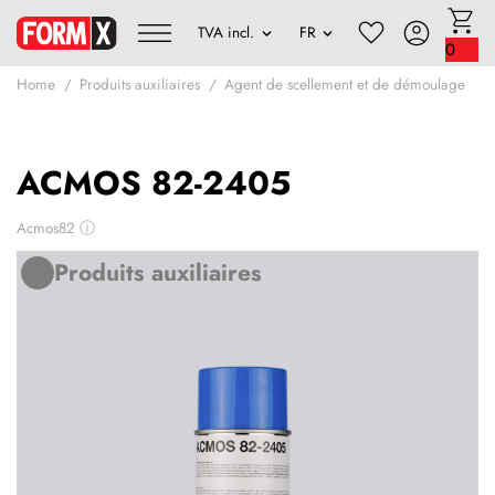
0
Home
Produits auxiliaires
Agent de scellement et de démoulage
ACMOS 82-2405
Acmos82
ⓘ
Produits auxiliaires